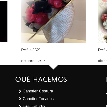
Ref: e-1521
Ref:
octubre 1, 2015
dicie
Qué Hacemos
Canotier Costura
Canotier Tocados
E+E Estudio