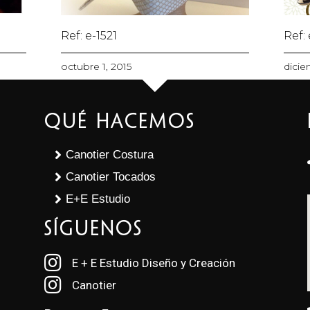
Ref: e-1521
Ref:
octubre 1, 2015
dicie
Qué Hacemos
Canotier Costura
Canotier Tocados
E+E Estudio
SÍGUENOS
E + E Estudio Diseño y Creación
Canotier