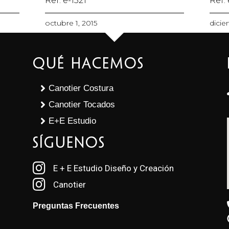
Ref: e-1521
Ref:
octubre 1, 2015
dicie
Qué Hacemos
Canotier Costura
Canotier Tocados
E+E Estudio
SÍGUENOS
E + E Estudio Diseño y Creación
Canotier
Preguntas Frecuentes