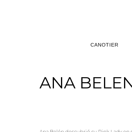
CANOTIER
ANA BELEN
Ana Belén descubrió su Pink Lady en