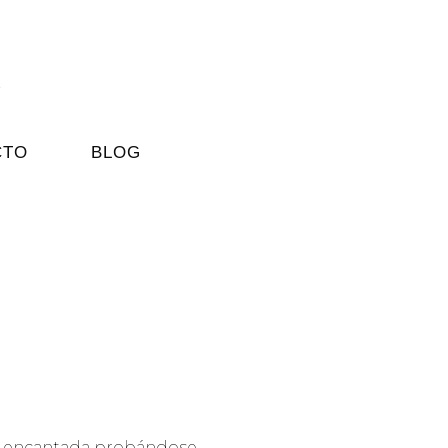
CTO
BLOG
vo encantada probándose