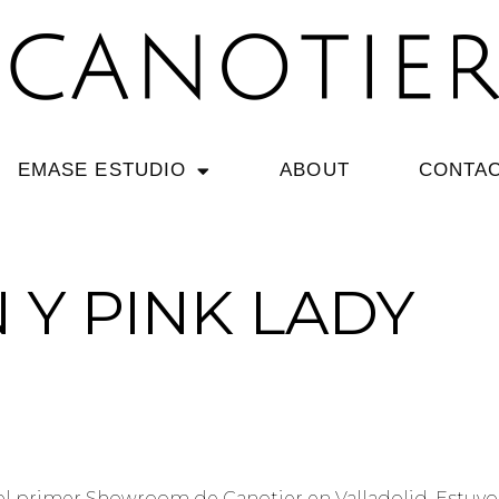
EMASE ESTUDIO
ABOUT
CONTA
 Y PINK LADY
 el primer Showroom de Canotier en Valladolid. Estu