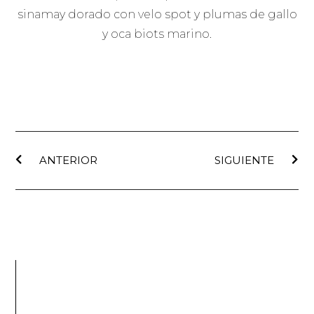
sinamay dorado con velo spot y plumas de gallo
y oca biots marino.
ANTERIOR
SIGUIENTE