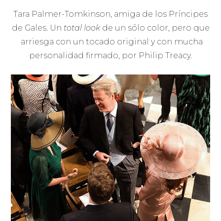
Tara Palmer-Tomkinson, amiga de los Príncipes
de Gales. Un
total look
de un sólo color, pero que
arriesga con un tocado original y con mucha
personalidad firmado, por Philip Treacy.